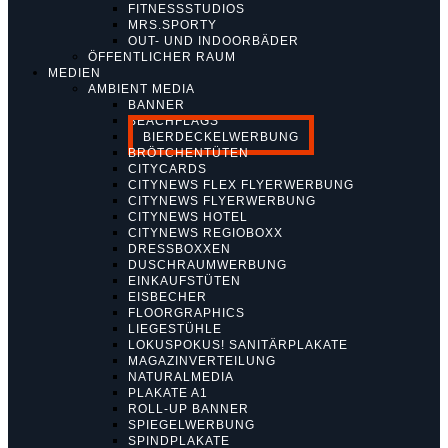
FITNESSSTUDIOS
MRS.SPORTY
OUT- UND INDOORBÄDER
ÖFFENTLICHER RAUM
MEDIEN
AMBIENT MEDIA
BANNER
BEACHFLAGS
BIERDECKELWERBUNG
BRÖTCHENTÜTEN
CITYCARDS
CITYNEWS FLEX FLYERWERBUNG
CITYNEWS FLYERWERBUNG
CITYNEWS HOTEL
CITYNEWS REGIOBOXX
DRESSBOXXEN
DUSCHRAUMWERBUNG
EINKAUFSTÜTEN
EISBECHER
FLOORGRAPHICS
LIEGESTÜHLE
LOKUSPOKUS! SANITÄRPLAKATE
MAGAZINVERTEILUNG
NATURALMEDIA
PLAKATE A1
ROLL-UP BANNER
SPIEGELWERBUNG
SPINDPLAKATE