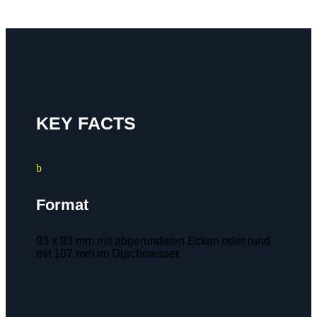
KEY FACTS
b
Format
93 x 93 mm mit abgerundeten Ecken oder rund
mit 107 mm im Durchmesser