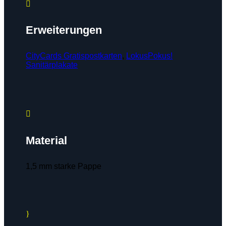

Erweiterungen
CityCards Gratispostkarten
,
LokusPokus!
Sanitärplakate

Material
1,5 mm starke Pappe
}