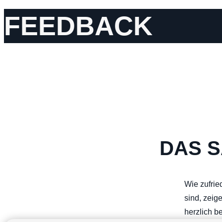
FEEDBACK
DAS 
Wie zufrie
sind, zeig
herzlich b