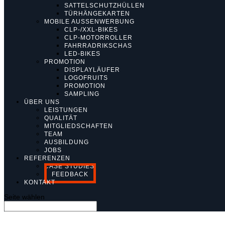
SATTELSCHUTZHÜLLEN
TÜRHÄNGEKARTEN
MOBILE AUSSENWERBUNG
CLP-/XXL-BIKES
CLP-MOTORROLLER
FAHRRADRIKSCHAS
LED-BIKES
PROMOTION
DISPLAYLÄUFER
LOGOFRUITS
PROMOTION
SAMPLING
ÜBER UNS
LEISTUNGEN
QUALITÄT
MITGLIEDSCHAFTEN
TEAM
AUSBILDUNG
JOBS
REFERENZEN
CASE STUDIES
FEEDBACK
KONTAKT
Seite wählen