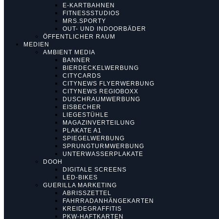
E-KARTBAHNEN
FITNESSSTUDIOS
MRS.SPORTY
OUT- UND INDOORBÄDER
ÖFFENTLICHER RAUM
MEDIEN
AMBIENT MEDIA
BANNER
BIERDECKELWERBUNG
CITYCARDS
CITYNEWS FLYERWERBUNG
CITYNEWS REGIOBOXX
DUSCHRAUMWERBUNG
EISBECHER
LIEGESTÜHLE
MAGAZINVERTEILUNG
PLAKATE A1
SPIEGELWERBUNG
SPRUNGTURMWERBUNG
UNTERWASSERPLAKATE
DOOH
DIGITALE SCREENS
LED-BIKES
GUERILLA MARKETING
ABRISSZETTEL
FAHRRADANHÄNGEKARTEN
KREIDEGRAFFITIS
PKW-HAFTKARTEN