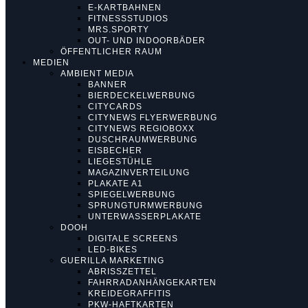
E-KARTBAHNEN
FITNESSSTUDIOS
MRS.SPORTY
OUT- UND INDOORBÄDER
ÖFFENTLICHER RAUM
MEDIEN
AMBIENT MEDIA
BANNER
BIERDECKELWERBUNG
CITYCARDS
CITYNEWS FLYERWERBUNG
CITYNEWS REGIOBOXX
DUSCHRAUMWERBUNG
EISBECHER
LIEGESTÜHLE
MAGAZINVERTEILUNG
PLAKATE A1
SPIEGELWERBUNG
SPRUNGTURMWERBUNG
UNTERWASSERPLAKATE
DOOH
DIGITALE SCREENS
LED-BIKES
GUERILLA MARKETING
ABRISSZETTEL
FAHRRADANHÄNGEKARTEN
KREIDEGRAFFITIS
PKW-HAFTKARTEN